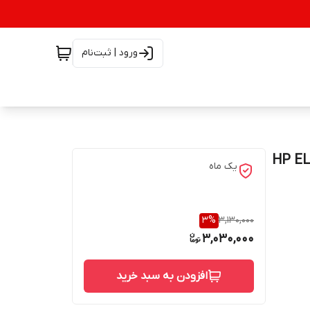
ورود | ثبت‌نام
HP ELITEB /
یک ماه
3
%
3,130,000
3,030,000
افزودن به سبد خرید