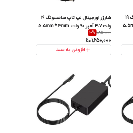
شارژر اورجینال لپ تاپ سامسونگ 19
شارژر اورجینال لپ تاپ سامسونگ 19
ولت 4.7 آمپر 90 وات 5.5mm * 3mm ‎
10
%
1,850,000
1,650,000
افزودن به سبد