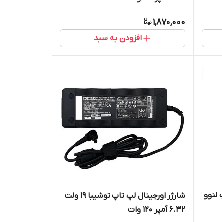
1,870,000
افزودن به سبد
س بی لپ تاپ لنوو
شارژر اورجینال لپ تاپ توشیبا 19 ولت
6.32 آمپر 120 وات