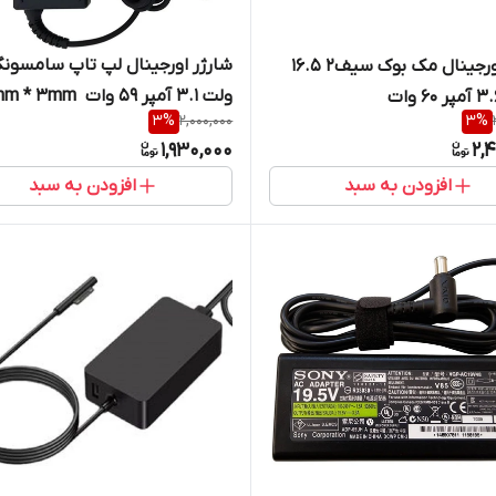
شارژر اورجینال مک بوک سیف2 16.5
ولت 3.1 آمپر 59 وات 5.5mm * 3mm ‎
3
%
2,000,000
3
%
1,930,000
2,
افزودن به سبد
افزودن به سبد