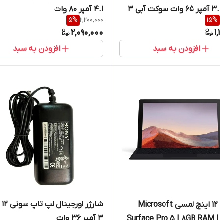
4.1 آمپر 80 وات
ولت3.33 آمپر 65 وات سوکت آبی 3
5
%
2,200,000
15
%
 میلی متر
2,090,000
1
افزودن به سبد
افزودن به سبد
شارژر
لپ تاپ 12 اینچ لمسی Microsoft
3 آمپر 36 وات
Surface Pro 5 | 8GB RAM | 256GB