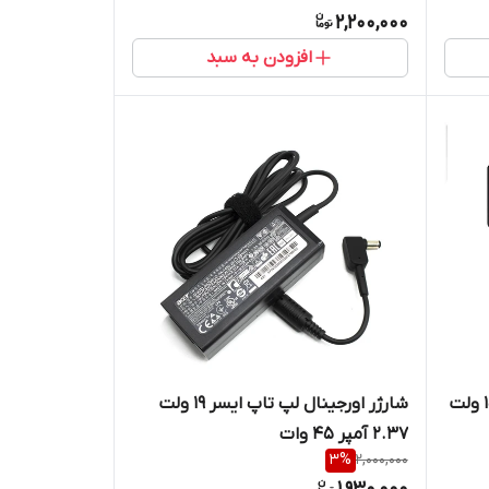
2,200,000
افزودن به سبد
شارژر اورجینال لپ تاپ توشیبا 15 ولت
شارژر اورجینال لپ تاپ ایسر 19 ولت
2.37 آمپر 45 وات
3
%
2,000,000