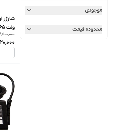
ایسر
موجودی
ایسوس
ولت 3.65 آمپر 60 وات
محدوده قیمت
بی او ای
2,500,000
420,000
توشیبا
دل
سامسونگ
سونی
شیاومی
فوجیتسو
لنوو