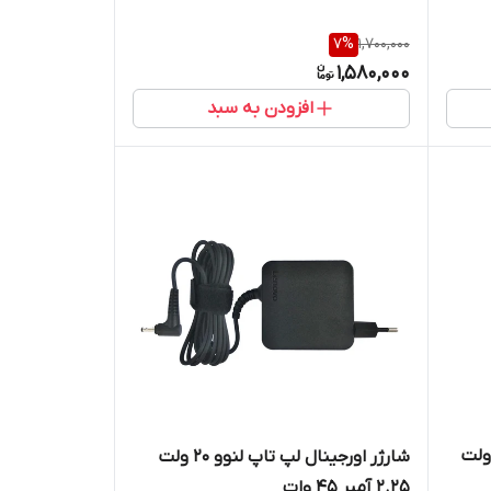
7
%
1,700,000
1,580,000
افزودن به سبد
 اورجینال لپ تاپ سونی 12 ولت
شارژر اورجینال لپ تاپ لنوو 20 ولت
2.25 آمپر 45 وات