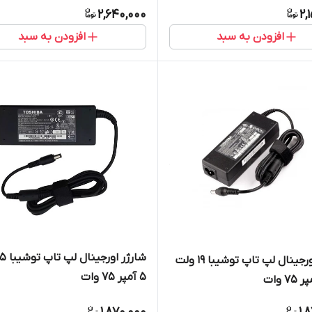
2,640,000
2,
افزودن به سبد
افزودن به سبد
شارژر اورجینال لپ تاپ توشیبا 19 ولت
5 آمپر 75 وات