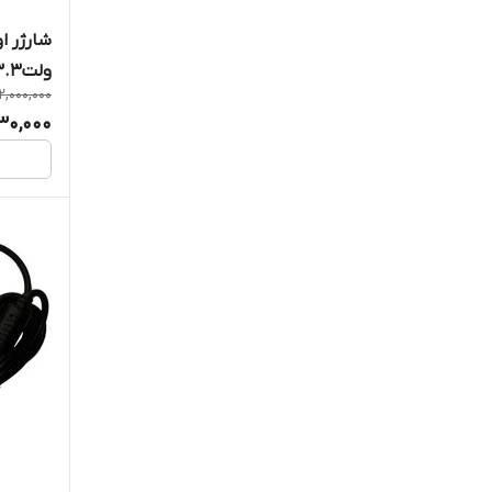
مایکروسافت
ولت3.3 آمپر 60 وات
2,000,000
930,000