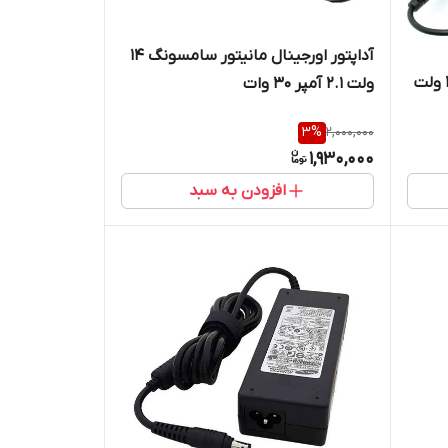
آداپتور اورجینال مانیتور سامسونگ 14
آداپتور اورجینال مانیتور ال جی 19 ولت
ولت 2.1 آمپر 30 وات
3
%
2,000,000
1,930,000
افزودن به سبد