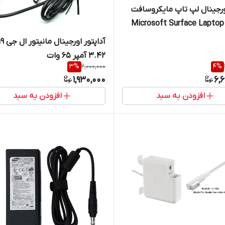
ورجینال لپ تاپ مایکروسافت
Microsoft Surface Laptop 
G3HA
3.42 آمپر 65 وات
3
%
2,000,000
4
%
1,930,000
6,
افزودن به سبد
افزودن به سبد