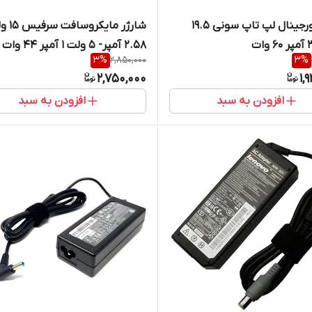
شارژر اورجینال لپ تاپ سونی 19.5
شارژر مایکروس
2.58 آمپر- 5 ولت 1 آمپر 44 وات
3
%
2,850,000
3
%
شرکتی
2,750,000
1,
افزودن به سبد
افزودن به سبد