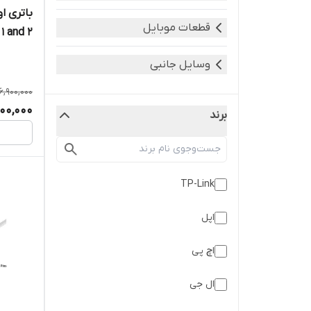
باتری ا
قطعات موبایل
1 and 2
T036H
وسایل جانبی
6,900,000
600,000
برند
TP-Link
اپل
اچ پی
ال جی