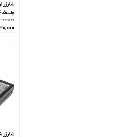
ولت4.5 آمپر 90 وات Roundpin
2,000,000
930,000