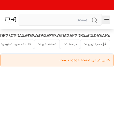
%DA%AF%D8%B1%D8%A7%D9%81%DB%8C%DA%A9%20%D9%A2%20%DA%AF%DB%8C%DA%AF
جدیدترین
برندها
دسته‌بندی
فقط محصولات موجود
کالایی در این صفحه موجود نیست