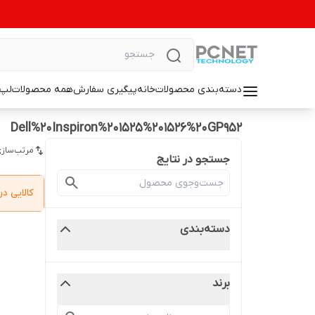
دسته‌بندی محصولات
خانه
پیگیری سفارش
همه محصولات
لپ 
Dell%20Inspiron%201525%201526%20GP952
مرتب‌سازی
جستجو در نتایج
کالایی 
دسته‌بندی
برند