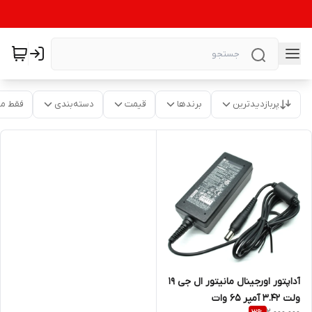
پربازدیدترین
برندها
قیمت
دسته‌بندی
فقط م
آداپتور اورجینال مانیتور ال جی 19
ولت 3.42 آمپر 65 وات