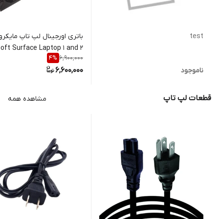
test
باتری اورجینال لپ تاپ مایکر
oft Surface Laptop 1 and 2
6,900,000
4
%
G3HAT036H
6,600,000
ناموجود
قطعات لپ تاپ
مشاهده همه