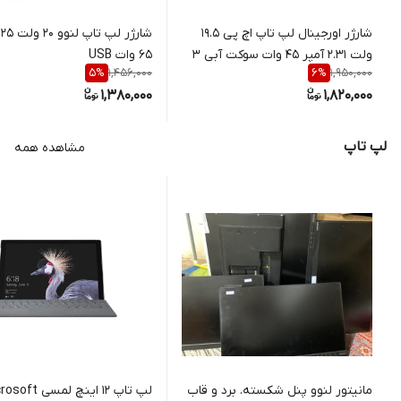
شارژر اورجینال لپ تاپ اچ پی 19.5
ولت 2.31 آمپر 45 وات سوکت آبی 3
65 وات USB
1,456,000
1,950,000
5
%
6
%
میلی متر در 4.5 میلی متر
1,380,000
1,820,000
لپ تاپ
مشاهده همه
مانیتور لنوو پنل شکسته. برد و قاب
لپ تاپ 12 اینچ لمسی 