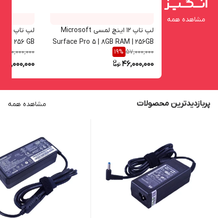
مشاهده همه
لپ تاپ 12 اینچ لمسی Microsoft
AM | 256 GB
Surface Pro 5 | 8GB RAM | 256GB
60,000,000
57,000,000
6
%
19
%
re I7 7660U
SSD | Core I5 7300U
50,000,000
46,000,000
پربازدیدترین محصولات
مشاهده همه