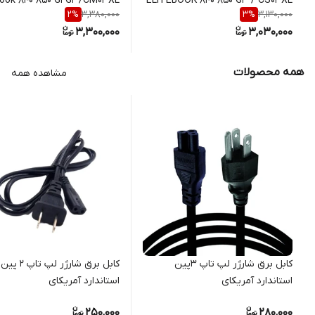
book 840 850 G1 G2 /CM03XL
ELITEBOOK 840 850 G3 / CS03XL
3,380,000
3,130,000
2
%
3
%
3,300,000
3,030,000
همه محصولات
مشاهده همه
کابل برق شارژر لپ تاپ 3پین
کابل برق شارژر لپ تاپ 2 پین
استاندارد آمریکای
استاندارد آمریکای
250,000
280,000