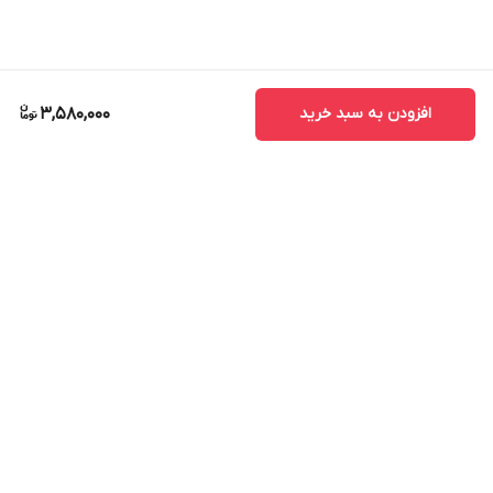
EliteBook 735 G5-4LU73US
EliteBook 735 G5-4ND84PC
EliteBook 735 G5-4ND85PC
افزودن به سبد خرید
3,580,000
EliteBook 735 G5-4NE58LP
EliteBook 735 G5-4PB30US
EliteBook 735 G5-4PU65US
EliteBook 735 G5-4QD43LP
EliteBook 735 G5-4QQ72UC
EliteBook 735 G5-4UM94UP
EliteBook 735 G5-4VG79US
برگشت به بالا
EliteBook 735 G5-4VV75UP
EliteBook 735 G6
EliteBook 735 G6 7KN29EA
Elitebook 745 G3(T3L36UT)