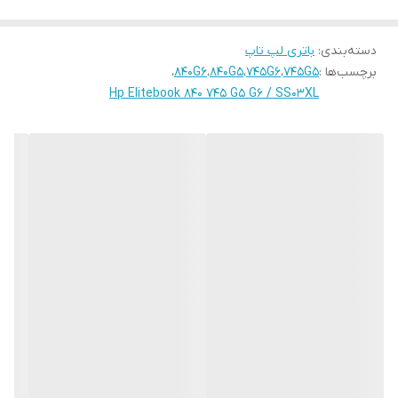
EliteBook 735 G5(3UN62EA)
دسته‌بندی
:
باتری لپ تاپ
EliteBook 735 G5(3UP63EA)
برچسب‌ها :
745G5
،
745G6
،
840G5
،
840G6
،
EliteBook 735 G5(4CH71PC)
Hp Elitebook 840 745 G5 G6 / SS03XL
EliteBook 735 G5(4CH76PC)
EliteBook 735 G5(4HZ55UT)
EliteBook 735 G5(4HZ57UT)
EliteBook 735 G5(4JD52UT)
EliteBook 735 G5(4PU82US)
EliteBook 735 G5(4QD44PA)
EliteBook 735 G5(4QQ71UC)
EliteBook 735 G5(4SQ40PA)
EliteBook 735 G5(4SY06EC)
EliteBook 735 G5(4TH19PT)
EliteBook 735 G5-3PJ63AW