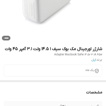
شارژر اورجینال مک بوک سیف 1 14.5 ولت 3.1 آمپر 45 وات
Adapter Macbook Safe1 14.5v 3.1A 45w
برند:
اپل
یک ماه
مشخصات