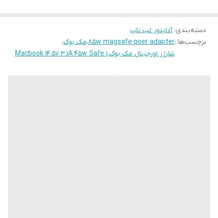
آداپتور 45 وات MagSafe دقیقاً مطابق استانداردهای اپل
طراحی شده و مناسب مک‌بوک‌های سبک و کم‌مصرف است.
دسته‌بندی
:
آداپتور لپ تاپ
⚡ مشخصات فنی
برچسب‌ها :
85w magsafe poer adapter
،
مک بوک
،
توان خروجی:
45 وات
شارژر اورجینال مک بوک
،
Macbook 14.5v 3.1A 45w Safe 1
نوع خروجی:
MagSafe 1 / MagSafe 2 (بسته به
نسخه)
ولتاژ و جریان خروجی:
14.5V ⎓ 3.1A
ورودی برق:
100–240V ~ 1.5A | 50–60Hz
وضعیت کالا:
✅ اورجینال (سرکارتونی)
اقلام همراه:
آداپتور اورجینال + کابل برق AC اورجینال
📌 نکته: در بسیاری از فروشگاه‌ها کابل جداگانه فروخته
می‌شود، اما این محصول
کامل و همراه کابل اورجینال ارائه
می‌شود
.
💻 سازگاری