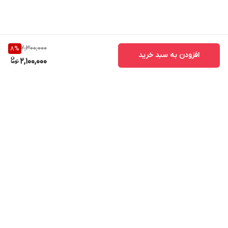
هنگام پردازش‌های سنگین، تهویه مناسب دستگاه را
فراهم کنید
کابل را از قسمت سوکت نکشید
2,300,000
8
%
افزودن به سبد خرید
📝 جمع‌بندی
2,100,000
آداپتور
Apple 45W MagSafe اورجینال
یک انتخاب
مطمئن برای شارژ سریع، ایمن و استاندارد مک‌بوک است.
با استفاده از
سرکارتونی اورجینال همراه کابل
، بهترین
عملکرد و بیشترین دوام را تجربه خواهید کرد
برگشت به بالا