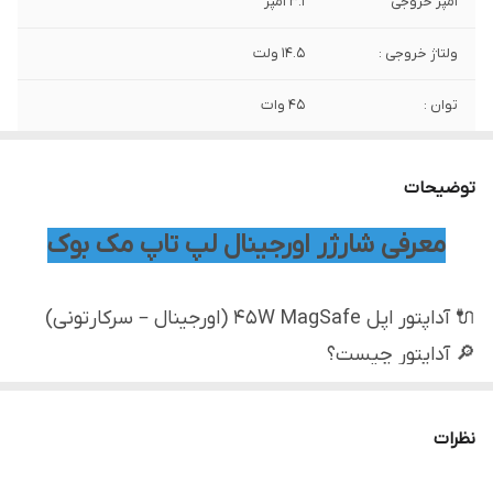
آمپر خروجی
3.1 آمپر
ولتاژ خروجی :
14.5 ولت
توان :
45 وات
اصالت کالا
اورجینال
توضیحات
وضعیت کارکرد
استوک سرکارتونی
معرفی شارژر اورجینال لپ تاپ مک بوک
🔌 آداپتور اپل 45W MagSafe (اورجینال – سرکارتونی)
🔎 آداپتور چیست؟
آداپتور برق وظیفه دارد برق شهری را به
ولتاژ و جریان
دقیق، پایدار و ایمن
تبدیل کند تا مک‌بوک بدون آسیب و با
نظرات
حداکثر بازده شارژ شود.