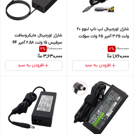
شارژر اورجینال لپ تاپ لنوو 20
شارژر اورجینال مایکروسافت
ولت 3.25 آمپر 65 وات سوکت
سرفیس 15 ولت 2.58 آمپر 44
گرد 7.9mm X 5.5mm
3,800,000
1,900,000
4
%
7
%
وات
3,630,000
1,760,000
افزودن به سبد
افزودن به سبد