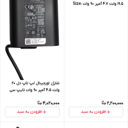
19.5 ولت 4.7 آمپر 90 وات Size:
6.5mm * 4.4mm
شارژر اورجینال لپ تاپ دل 20
ولت 4.5 آمپر 90 وات تایپ سی
4,020,000
2,200,000
افزودن به سبد
افزودن به سبد