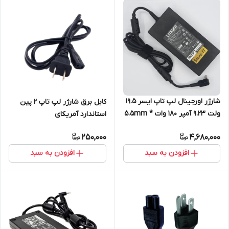
شارژر اورجینال لپ تاپ ایسر 19.5
کابل برق شارژر لپ تاپ 2 پین
ولت 9.23 آمپر 180 وات 5.5mm *
استاندارد آمریکای
1.7mm
250,000
4,680,000
افزودن به سبد
افزودن به سبد