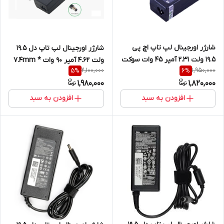
شارژر اورجینال لپ تاپ اچ پی
شارژر اورجینال لپ تاپ دل 19.5
19.5 ولت 2.31 آمپر 45 وات سوکت
ولت 4.62 آمپر 90 وات 7.4mm *
2,100,000
1,950,000
5
%
6
%
آبی 3 میلی متر در 4.5 میلی متر
5mm
1,980,000
1,820,000
افزودن به سبد
افزودن به سبد