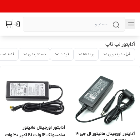
آداپتور لپ تاپ
جدیدترین
برندها
قیمت
دسته‌بندی
فقط محص
آداپتور اورجینال مانیتور
آداپتور اورجینال مانیتور ال جی 19
سامسونگ 14 ولت 2.1 آمپر 30 وات