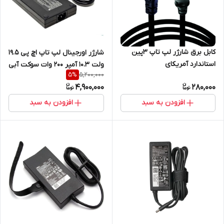
کابل برق شارژر لپ تاپ 3پین
شارژر اورجینال لپ تاپ اچ پی 19.5
استاندارد آمریکای
ولت 10.3 آمپر 200 وات سوکت آبی
5,200,000
5
%
3 میلی متر در 4.5 میلی متر
4,900,000
280,000
افزودن به سبد
افزودن به سبد