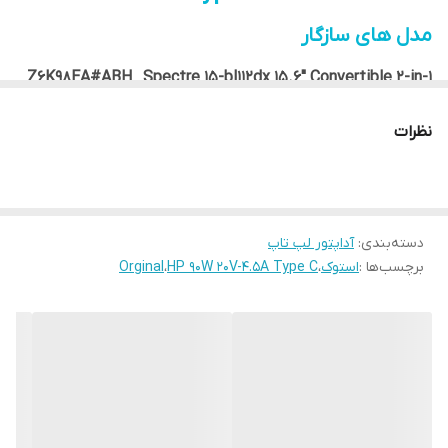
مدل های سازگار
Z6K98EA#ABH Spectre 15-bl112dx 15.6″ Convertible 2-in-1
Laptop/Tablet Spectre 15-bl000
15-b100na Spectre i7-8550U 15.6″ Convertible 2-in-1
نظرات
Laptop/Tablet Spectre 15-bl100
Intel I7-7500U i7-7500U Convertible 2-in-1 Laptop/Tablet
Spectre x360
Elitebook G5 i7-7500U Elitebook x360
15-bl020nd 15-BL012DX Elitebook 1040
دسته‌بندی
:
آداپتور لپ تاپ
برچسب‌ها :
استوک
،
HP 90W 20V-4.5A Type C
،
Orginal
پارت نامبر ها
1HE08AA ADP-90FE B 904144-850
X7W50AA#ABA TPN-CA06 904082-003
TPN-AA03 860209-850 TPN-DA08