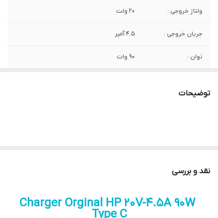
ولتاژ خروجی :
20 ولت
جریان خروجی :
4.5 آمپر
توان :
90 وات
ابعاد کانکتور :
Type C
توضیحات
کیفیت :
Orginal
نقد و بررسی
Charger Orginal HP 20V-4.5A 90W
Type C