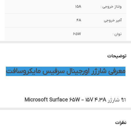
ولتاژ خروجی :
15A
آمپر خروجی
4A
توان :
65W
اصالت کالا
شرکتی
توضیحات
معرفی شارژر اورجینال سرفیس مایکروسافت
🔌 شارژر
Microsoft Surface 65W – 15V 4.3A
(اورجینال)
🔋 شارژر چیست؟
نظرات
شارژر وظیفه تبدیل برق شهری به
ولتاژ و جریان دقیق و