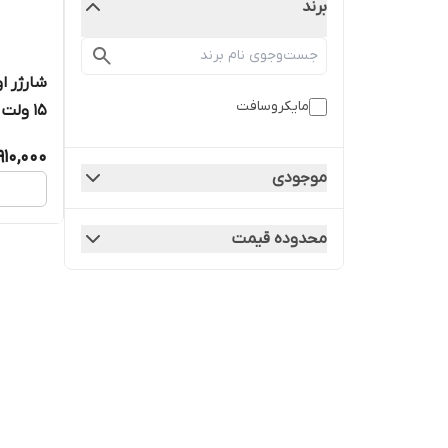
برند
شارژر ا
مایکروسافت
15 ولت 4 آمپر 65 وات
910,000
موجودی
محدوده قیمت