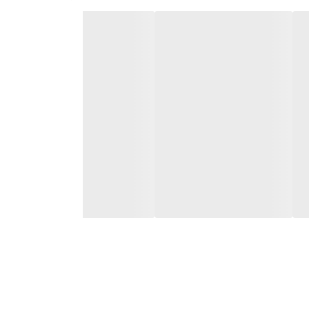
Edge E550C ، Lenovo ThinkPad Edge E
Lenovo ThinkPad Edge E570C ، Lenov
ThinkPad Edge E531-002 ، Lenov
Lenovo ThinkPad Edge E531-006 ، Len
36200124 ، 362002، 36 ، 36200237 ، 36200249 ، 3620025
، 45N0322 ، 45N0313 ، 45N0314 ، 45N0249 ، 45N0250 ،
ADLX45NLC3A ، ADLX65NCC2A ، ADLX65NDC2A ، A
ADLX65SDC2A ، ADLX45NCC2A ، ADLX45NDC2A ، ADLX
0B46995 ، 0B47008 ، 0B46994 ، ADP-65FD B ، ADP-65X