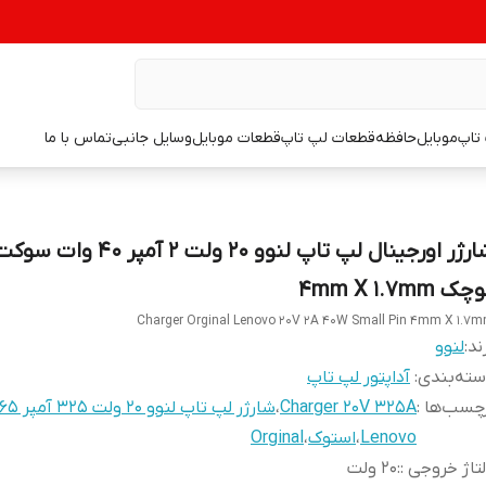
تاپ
موبایل
حافظه
قطعات لپ تاپ
قطعات موبایل
وسایل جانبی
تماس با ما
شارژر اورجینال لپ تاپ لنوو 20 ولت 2 آمپر
ک 4mm X 1.7mm
Charger Orginal Lenovo 20V 2A 40W Small Pin 4mm X 1.7
ند:
لنوو
ته‌بندی
:
آداپتور لپ تاپ
چسب‌ها :
Charger 20V 325A
،
شارژر لپ تاپ لنوو 20 ولت 325 آمپر 65 وات
Lenovo
،
استوک
،
Orginal
تاژ خروجی :
:
20 ولت