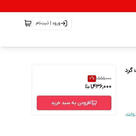
ورود | ثبت‌نام
 40 وات سوکت گرد
7
%
1,555,000
1,436,000
افزودن به سبد خرید
،