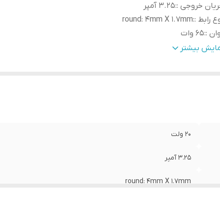
یان خروجی :
:
3.25 آمپر
ع رابط :
:
round: 4mm X 1.7mm
ان :
:
65 وات
تاژ ورودی :
:
100 - 240 ولت
مایش بیشتر
الت کالا
:
اورجینال استوک
20 ولت
3.25 آمپر
round: 4mm X 1.7mm
65 وات