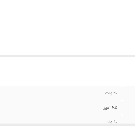
20 ولت
4.5 آمپر
90 وات