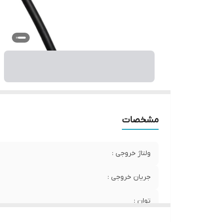
مشخصات
ولتاژ خروجی :
جریان خروجی :
توان :