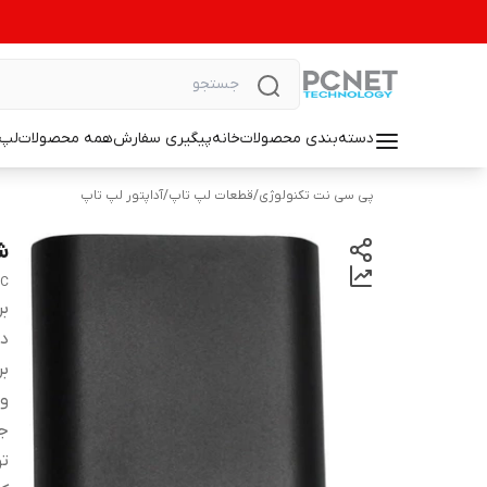
دسته‌بندی محصولات
خانه
پیگیری سفارش
همه محصولات
لپ 
پی سی نت تکنولوژی
/
قطعات لپ تاپ
/
آداپتور لپ تاپ
شار
 C
بر
دس
بر
ول
جر
تو