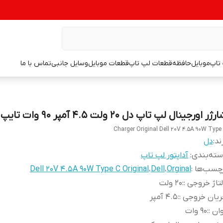
تاپ
موبایل
حافظه
قطعات لپ تاپ
قطعات موبایل
وسایل جانبی
تماس با ما
ژر اورجینال لپ تاپ دل 20 ولت 4.5 آمپر 90 وات تایپ سی
Charger Original Dell 20V 4.5A 90W Type
ند:
دل
ته‌بندی
:
آداپتور لپ تاپ
چسب‌ها :
Orginal
،
Dell
،
Dell 20V 4.5A 90W Type C Original
تاژ خروجی :
:
20 ولت
یان خروجی :
:
4.5 آمپر
ان :
:
90 وات