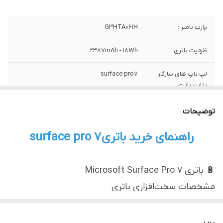
پارت نامبر :
G3HTA061H
ظرفیت باتری :
2387mAh - 18Wh
لپ تاپ های سازگار
surface pro7
با این باتری :
کیفیت :
اورجینال نو
توضیحات
راهنمای خرید باتری surface pro 7
🔋 باتری Microsoft Surface Pro 7
مشخصات سخت‌افزاری باتری
مدل دستگاه:
Microsoft Surface Pro 7
پارت نامبر باتری:
G3HTA061H