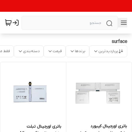
surface
پربازدیدترین
برندها
قیمت
دسته‌بندی
فقط م
باتری اورجینال کیبورد
باتری اورجینال تبلت