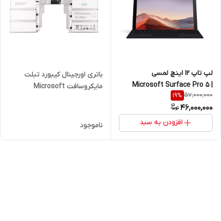
لپ تاپ 12 اینچ لمسی
باتری اورجینال کیبورد تبلت
Microsoft Surface Pro 5 |
مایکروسافت Microsoft
57,000,000
19
%
8GB RAM | 256GB SSD | Core
Surface Book 2 and 3
46,000,000
I5 7300U
G3HTA049H
افزودن به سبد
ناموجود