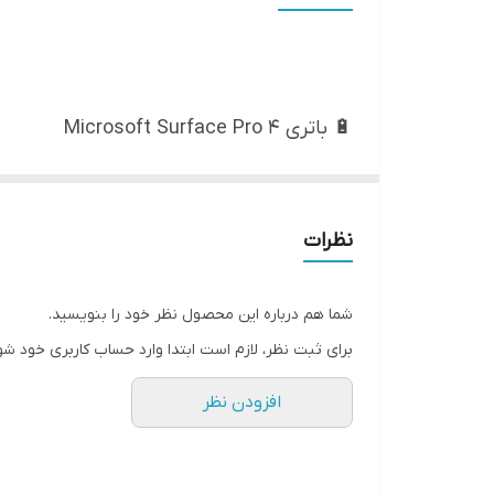
🔋 باتری Microsoft Surface Pro 4
مشخصات سخت‌افزاری باتری مدل دستگاه: Microsoft Surface Pro 4
پارت نامبر باتری: G3HTA027H
نوع باتری: لیتیوم-پلیمری (Li-Polymer)
نظرات
ظرفیت: 5087mAh
توان: 38.2Wh
شما هم درباره این محصول نظر خود را بنویسید.
ولتاژ: 7.57V
برای ثبت نظر، لازم است ابتدا وارد حساب کاربری خود شو
محل قرارگیری: داخلی – زیر صفحه‌نمایش
افزودن نظر
📌 سازگاری این باتری مخصوص دستگاه زیر م
✅ Microsoft Surface Pro 4
❌ با Surface Pro 3 / Pro 5 / Pro 6 / Pro 7 و سایر مدل‌ها سازگار نیست.