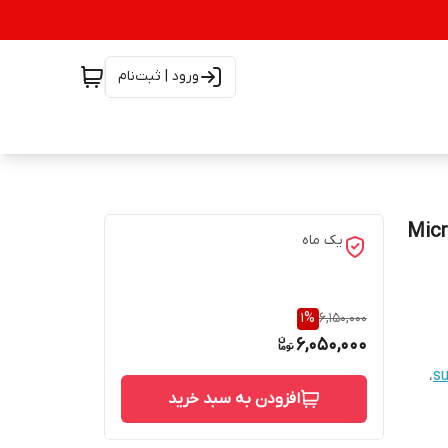
ورود | ثبت‌نام
Microsoft 
یک ماه
1
%
6,150,000
6,050,000
،
su
افزودن به سبد خرید