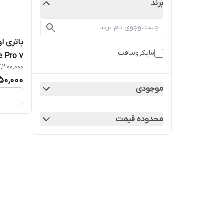
برند
باتری ا
مایکروسافت
e Pro 7
,300,000
TA061H
150,000
موجودی
محدوده قیمت