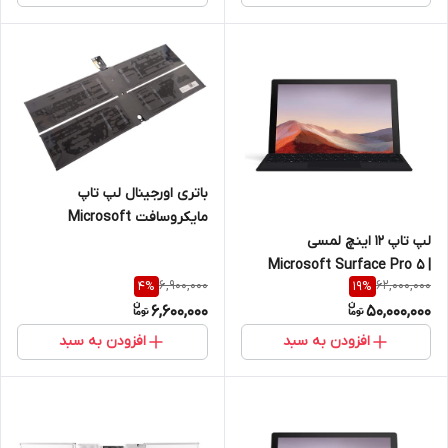
باتری اورجینال لپ تاپ
مایکروسافت Microsoft
لپ تاپ 12 اینچ لمسی
Surface Laptop 1 and 2
Microsoft Surface Pro 5 |
G3HAT036H
6,900,000
62,000,000
4
%
19
%
16GB RAM | 256 GB SSD | Core
6,600,000
50,000,000
I5 7200U
افزودن به سبد
افزودن به سبد