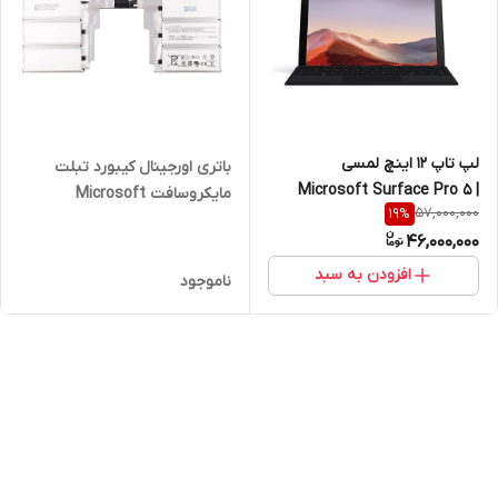
لپ تاپ 12 اینچ لمسی
باتری اورجینال کیبورد تبلت
Microsoft Surface Pro 5 |
مایکروسافت Microsoft
57,000,000
19
%
8GB RAM | 256GB SSD | Core
Surface Book 2 and 3
46,000,000
I5 7300U
G3HTA049H
افزودن به سبد
ناموجود