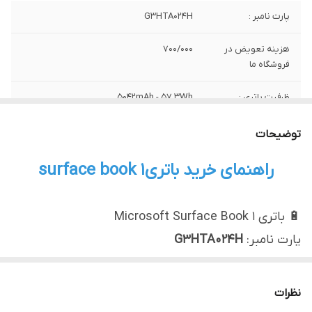
پارت نامبر :
G3HTA024H
هزینه تعویض در
700/000
فروشگاه ما
ظرفیت باتری :
5042mAh - 57.3Wh
لپ تاپ های سازگار
surface book 1
توضیحات
با این باتری :
راهنمای خرید باتری surface book 1
کیفیت :
اورجینال نو
🔋 باتری Microsoft Surface Book 1
پارت نامبر:
G3HTA024H
🔎 مشخصات سخت‌افزاری
پارت نامبر:
G3HTA024H
نظرات
نوع باتری:
لیتیوم-پلیمری (Li-Polymer)