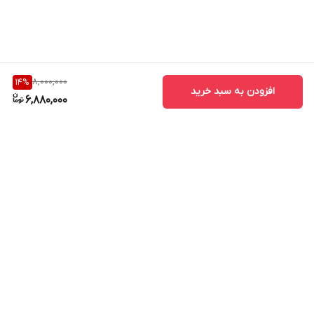
8,000,000
14
%
افزودن به سبد خرید
6,880,000
برگشت به بالا