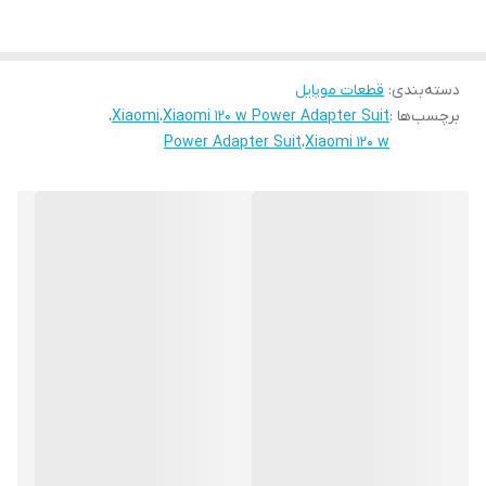
شارژ اصلی گوشی Xiaomi Redmi K50 Ultra با استفاده از فناوری های
شارژ سریع QC4.0, QC2.0, QC3.0, PD ساخته شده است که این یعنی با
دسته‌بندی
:
قطعات موبایل
حداکثر توان 120 وات میتواند در مدت زمان 19 دقیقه به طور کامل گوشی
برچسب‌ها :
Xiaomi 120 w Power Adapter Suit
،
Xiaomi
،
شمارا شارژ نماید . این شارژر از نوع دیواری میباشد و به لطف ابعاد کوچک
Power Adapter Suit
،
Xiaomi 120 w
آن میتوانید به سادگی حمل کنید.
شارژر اصلی گوشی Xiaomi Redmi K50 Ultra از مواد پلی‌کربنات نسوز و
پلاستیک ABS ساخته شده است که در برابر ضربه و آسیب مقاوم است.
همچنین دارای ابعاد 63.5×60.3×28.4 میلی‌متر می باشد.از دیگر ویژگی
های شارژر اصلی گوشی Xiaomi Redmi K50 Ultra می توانید برای شارژ
لپ تاپ و دیگر دستگاه‌های دارای درگاه تایپ سی قابل استفاده است.
شرکت شیائومی در ساخت این شارژر از تراشه‌ای بهره برده که
حفاظت‌های ده‌گانه از باتری را ارائه می‌دهد. این حفاظت‌ها شامل: جریان
بیش‌ازحد، دمای بالا، ولتاژ بیش‌ازحد یا کم، اتصلات کوتاه و … است.داخل
پک شارژر Xiaomi MDY-13-EE یک کابل شارژ با کانکتور Type C با قابلیت