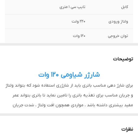
کابل
تایپ سی 1 متری
ولتاژ ورودی
220 ولت
توان خروجی
120 وات
سوپر فست
دارد
توضیحات
وزن
250
شارژر شیاومی 120 وات
برای شارژ دهی مناسب باتری باید از شارژری استفاده شود که بتواند ولتاژ
و جریان مناسب برای تغذیه باتری را تامین نماید تا باتری بتواند عمر
مفید بیشتری داشته باشد ، مواردی همچون افت ولتاژ ، شدت جریان
لحظه ای میتواند آسیب های جدی را با گوشی و باتری شما وارد کند در
این بخش میخواهیم شارژر اصلی گوشی Xiaomi Redmi K50 Ultra را
نظرات
معرفی کنیم که کیفیت بسیار بالایی دارد با فارس کالا همراه باشید.