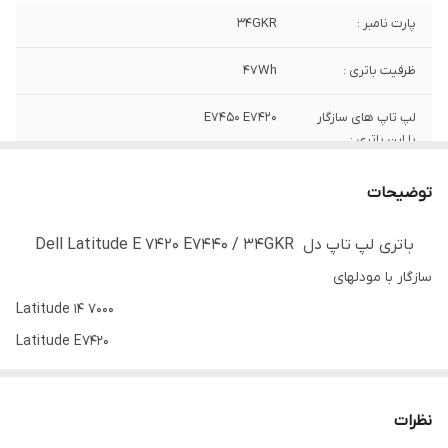
پارت نامبر :
34GKR
ظرفیت باتری :
47Wh
لپ تاپ های سازگار
E7450 E7420
با این باتری :
کیفیت
نو شرکتی
توضیحات
باتری لپ تاپ دل Dell Latitude E 7420 E7440 / 34GKR
سازگار با مودلهای
Latitude 14 7000
Latitude E7420
Latitude E7440 TOUCH
Latitude E7440
نظرات
Latitude E7450