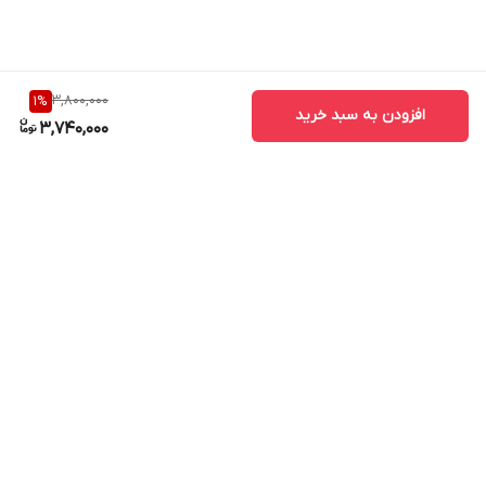
3,800,000
1
%
افزودن به سبد خرید
3,740,000
برگشت به بالا