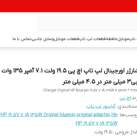
تاپ
موبایل
حافظه
قطعات لپ تاپ
قطعات موبایل
وسایل جانبی
تماس با ما
شارژر اورجینال لپ تاپ اچ پ
 متر در 4.5 میلی متر
Charger Orginal HP Blue pin 19.5V 7.1A 135W 4.5mm * 3
ند:
اچ پی
ته‌بندی
:
آداپتور لپ تاپ
چسب‌ها :
Hp
،
adapter
،
original
،
HP 19.5V 7.1A 135W Orginal bluepin
،
HP 19.5V 7.1A 135W
تاژ خروجی :
:
19.5 ولت