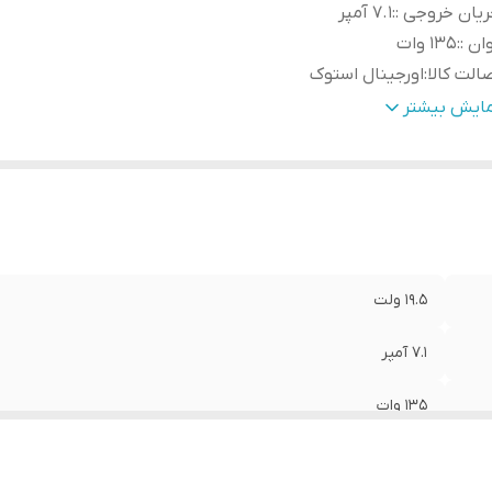
یان خروجی :
:
7.1 آمپر
ان :
:
135 وات
الت کالا
:
اورجینال استوک
عاد کانکتور :
:
7.4mm * 5mm
مایش بیشتر
19.5 ولت
7.1 آمپر
135 وات
اورجینال استوک