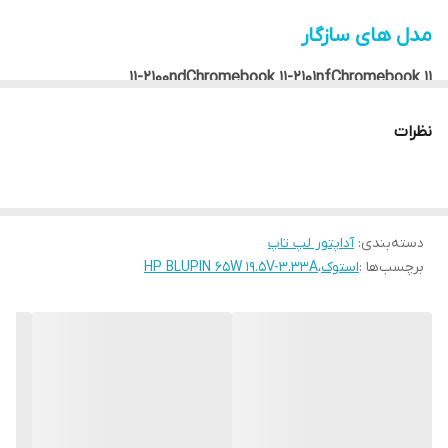
مدل های سازگار
11-2100ndChromebook 11-2101nfChromebook 11
N2840Chromebook 11 N2830Chromebook 11-
2110nrChromebook N6R28AAChromebook
نظرات
N6R26AAChromebook N1C10UA350 SeriesChromebook
N6R32AAChromebook N6R30AA355 Series340 Series350
G1 SeriesTouchSmart 15-AC142DX340 G1 Series355 G2
SeriesPavilion 246 G4 SeriesPavilion 245 G4
SeriesPavilion 240 G4 SeriesPavilion 256 G4
دسته‌بندی
:
آداپتور لپ تاپ
SeriesPavilion 255 G4 SeriesPavilion 250 G4
SeriesPavilion 14-ac073TUPavilion 14-ac072TUPavilion 14-
برچسب‌ها :
استوک
،
HP BLUPIN 65W 19.5V-3.33A
ac000Pavilion 14-ac100Pavilion 14-ac080noPavilion 14-ac
aPavilion 14-ac100nePavilion 14-ac100ndPavilion 14-
ac100naPavilion 14-ac100nvPavilion 14-ac100nlPavilion 14-
ac100niaPavilion 14-ac101laPavilion 14-ac100urPavilion 14-
ac100nxPavilion 14-ac101nfPavilion 14-ac101nePavilion 14-
ac101naPavilion 14-af000Pavilion 14-ac199urPavilion 14-
ac101ngPavilion 14-af117AUPavilion 14-af100AUPavilion 14-
af001AUPavilion 14-af119AUPavilion 14-af118AUPavilion 14-