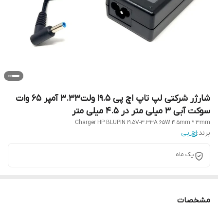
شارژر شرکتی لپ تاپ اچ پی 19.5 ولت3.33 آمپر 65 وات
سوکت آبی 3 میلی متر در 4.5 میلی متر
Charger HP BLUPIN 19.5V-3.33A 65W 4.5mm * 3mm
برند:
اچ پی
یک ماه
مشخصات