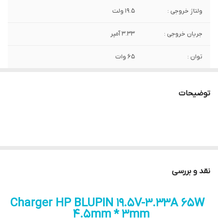
ولتاژ خروجی :
19.5 ولت
جریان خروجی :
3.33 آمپر
توان :
65 وات
ابعاد کانکتور :
3 × 4.5 میلی متر
توضیحات
کیفیت :
شرکتی
نقد و بررسی
Charger HP BLUPIN 19.5V-3.33A 65W
4.5mm * 3mm