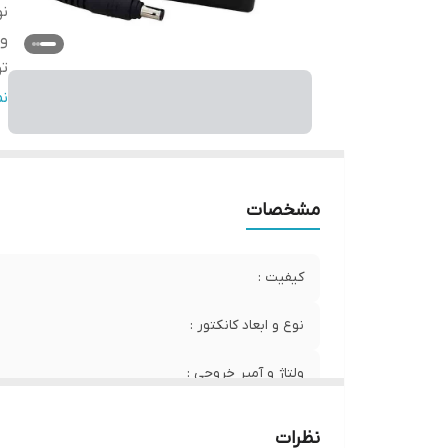
نو
ول
تو
اص
ن
مشخصات
کیفیت :
نوع و ابعاد کانکتور :
ولتاژ و آمپر خروجی :
توان :
نظرات