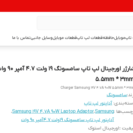
تاپ
موبایل
حافظه
قطعات لپ تاپ
قطعات موبایل
وسایل جانبی
تماس با ما
شارژر اورجینال لپ تاپ سامسونگ 19 ول
5.5mm * 3mm 
Charger Samsung 19V 4.7A 90W 5.5mm * 3
ند:
سامسونگ
ته‌بندی
:
آداپتور لپ تاپ
چسب‌ها :
Samsung
،
Samsung 19V 4.7A 90W Laptop Adaptor
،
آداپتور لپ تاپ سامسونگ 19ولت 4.7آمپر 90 وات
فیت :
:
اورجینال استوک