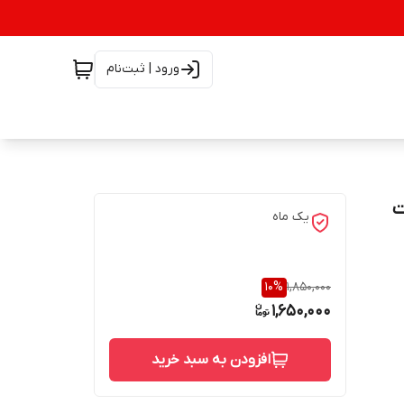
ورود | ثبت‌نام
ت 4.7 آمپر 90 وات
یک ماه
10
%
1,850,000
1,650,000
افزودن به سبد خرید