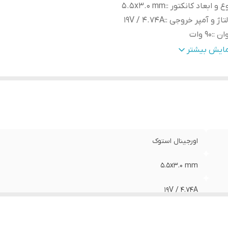
ع و ابعاد کانکتور :
:
5.5x3.0 mm
تاژ و آمپر خروجی :
:
19V / 4.74A
ان :
:
90 وات
الت کالا
:
اورجینال
مایش بیشتر
اورجینال استوک
5.5x3.0 mm
19V / 4.74A
90 وات