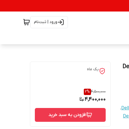
ورود | ثبت‌نام
Del
یک ماه
2
%
4,500,000
4,400,000
،
Del
افزودن به سبد خرید
De