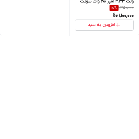
ولت 3.33 آمپر 65 وات سوکت
1,350,000
18
%
آبی 4.5mm * 3mm
1,100,000
افزودن به سبد