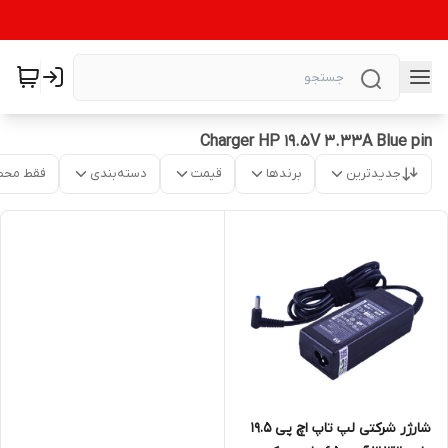
Charger HP 19.5V 3.33A Blue pin
جدیدترین
برندها
قیمت
دسته‌بندی
فقط محص
شارژر شرکتی لپ تاپ اچ پی 19.5