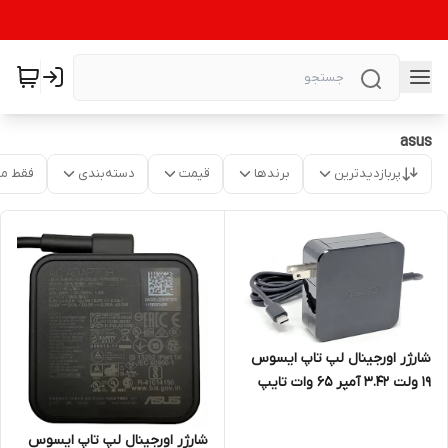
asus
پربازدیدترین
برندها
قیمت
دسته‌بندی
فقط م
شارژر اورجینال لپ تاپ ایسوس
19 ولت 3.42 آمپر 65 وات تایپ
سی
شارژر اورجینال لپ تاپ ایسوس