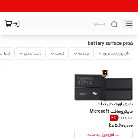
battery surface pro5
پربازدیدترین
برندها
قیمت
دسته‌بندی
فقط م
باتری اورجینال تبلت
مایکروسافت Microsoft
6,000,000
6
%
Surface Pro 5 G3HTA038H
5,600,000
افزودن به سبد