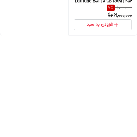
Latitude 5511 | 8 GB RAM | 256
66,000,000
7
%
GB SSD | 2 GB Nvidia Geforce
61,000,000
MX١50 | Core i7 10850H
افزودن به سبد