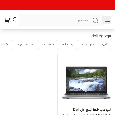
dell 2g vga
پربازدیدترین
برندها
قیمت
دسته‌بندی
فقط م
لپ تاپ 15.6 اینچ دل Dell