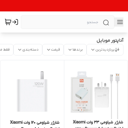
آداپتور موبایل
پربازدیدترین
برندها
قیمت
دسته‌بندی
فقط م
شارژر شیاومی 33 وات Xiaomi
شارژر شیاومی 120 وات Xiaomi