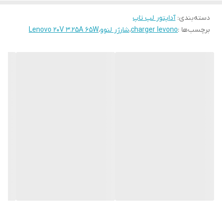
تاپ، شارژر اورجینال را نیز به خریدار تحویل می دهند، اما مشکل از آنجا
دسته‌بندی
:
آداپتور لپ تاپ
شروع می شود که بر اثر استهلاک، شرایط بد نگهداری کاربر و … ، شارژر از
برچسب‌ها :
charger levono
،
شارژر لنوو
،
Lenovo 20V 3.25A 65W
کار می افتد. یکی از دغدغه های دارندگان لپ تاپ، تهیه یک شارژر
اورجینال و مناسب برای دستگاه می باشد. تعمیر شارژر نه صرفه
اقتصادی دارد و کمتر کسی هم این مسئولیت را قبول می کند چون
نوسات برقی یا شارژهای غیر اصلی می تواند به دستگاه شما آسیب جدی
برسانند یا باعث دیر شارژ شدن باتری لپ تاپ تان شوند.
شارژر لپ تاپ لنوو 20 ولت 2.25 آمپر سر USB مدل ADLX45NLC3
در
ابعاد 29×40×94 میلی متر و با وزن 192 گرم با فیش دایره ای شکل با
کیفیت ساخت خوب و بدنه ی مقاوم تولید شده است. این
شارژر لپ
تاپ
دارای ولتاژ ورودی 100 تا 240 ولت بوده و از توان مصرفی 45 وات
برخوردار است.
سوکت
شارژر لپ تاپ لنوو مدل ADLX45NLC3
از نوع یو اس بی و فقط با
تعدادی از مدل های لپ تاپ برند لنوو (ِ
Lenovo
) سازگاری دارد. برای