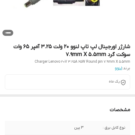
شارژر اورجینال لپ تاپ لنوو 20 ولت 3.25 آمپر 65 وات
سوکت گرد 7.9mm X 5.5mm
Charger Lenovo 20V 3.25A 65W Round pin 7.9mm X 5.5mm
برند:
لنوو
یک ماه
مشخصات
نوع کابل برق :
3 پین