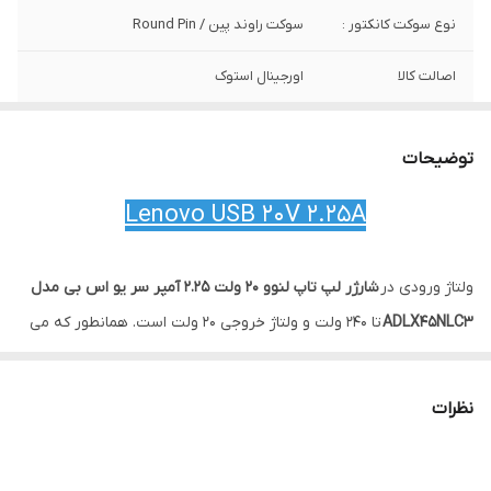
نوع سوکت کانکتور :
سوکت راوند پین / Round Pin
اصالت کالا
اورجینال استوک
ولتاژ و آمپر خروجی :
20V / 3.25A
توضیحات
توان :
65 وات
Lenovo USB 20V 2.25A
ولتاژ ورودی در
شارژر لپ تاپ لنوو 20 ولت 2.25 آمپر سر یو اس بی مدل
ADLX45NLC3
تا 240 ولت و ولتاژ خروجی 20 ولت است. همانطور که می
دانید شارژر یا همان آداپتور شارژ باتری یکی از مهمترین لوازم مورد
استفاده در لپ تاپ ها می باشد. شارژرها به طور مستقیم بر روی طول
نظرات
عمر دستگاه شما تاثیر می گذارند و از عوامل موثر در مدت زمان شارژ
شدن لپ تاپ و خرابی باتری ها هستند. کمپانی های سازنده به همراه لپ