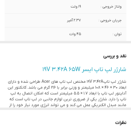
ولتاژ خروجی :
19 ولت
جریان خروجی :
2.37 آمپر
توان :
45 وات
اصالت کالا
اورجینال استوک
نقد و بررسی
ابعاد کانکتور :
1.7 × 5.5 میلیمتر
شارژر لپ تاپ ایسر 19V 3.42A 65W
شارژر لپ تاپ 19V 3.42A مختص لپ تاپ های Acer طراحی شده و دارای
ابعاد 30 × 46 × 108 میلیمتر و وزنی برابر با 216 گرم می باشد. کانکتور این
آداپتور لپ تاپ با ابعاد 1.7 × 5.5 میلیمتر است که امکان اتصال به لپ
تاپ را دارد. شارژر یکی از ضروری ترین لوازم جانبی در لپ تاپ است که
مانند مبدل الکتریکی عمل می کند و می تواند انرژی مورد نیاز خود را از
طریق ولتاژ ورودی 100 تا 240 ولت برق شهری همراه با شدت جریان 1.5
آمپر دریافت کرده و به انرژی مورد نیاز لپ تاپ با ولتاژ 19 ولت و جریان
نظرات
3.42 آمپر تبدیل نماید. این محصول از جنس پلاستیک با کیفیت ساخته
شده و میزان توان مصرفی آن برابر با 65 وات می باشد.