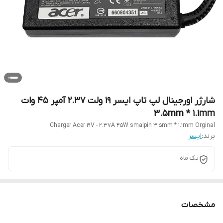
شارژر اورجینال لپ تاپ ایسر 19 ولت 2.37 آمپر 45 وات
3.5mm * 1.1mm
Charger Acer 19V - 2.37A 45W smalpin 3.5mm * 1.1mm Orginal
برند:
ایسر
یک ماه
مشخصات