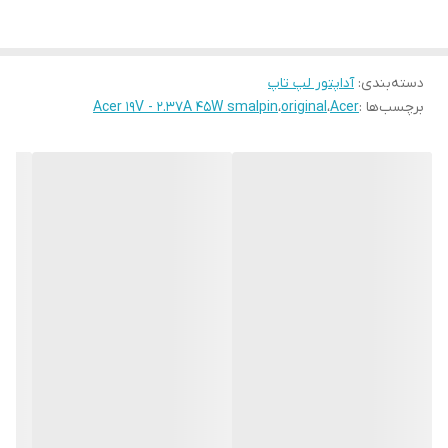
دسته‌بندی
:
آداپتور لپ تاپ
برچسب‌ها :
Acer
،
original
،
Acer 19V - 2.37A 45W smalpin