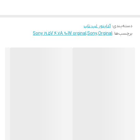
⚡ مشخصات فنی
ولتاژ خروجی:
19.5V
دسته‌بندی
:
آداپتور لپ تاپ
جریان خروجی:
4.7A
برچسب‌ها :
Orginal
،
Sony
،
Sony 19.5V 4.7A 90W orginal
توان خروجی:
90W واقعی
سایز فیش:
6.5mm × 4.4mm
کیفیت:
اورجینال Sony
وضعیت کالا:
استوک سالم / تست‌شده
💻 سازگاری
مناسب لپ‌تاپ‌های
Sony VAIO
که به شارژر
19.5V 4.7A
با فیش 6.5×4.4
نیاز دارند، از جمله:
Sony VAIO سری E
Sony VAIO سری S
Sony VAIO سری F