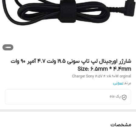
شارژر اورجینال لپ تاپ سونی 19.5 ولت 4.7 آمپر 90 وات
Size: 6.5mm * 4.4mm
Charger Sony 19.5V 4.7A 90W orginal
برند:
سونی
یک ماه
مشخصات