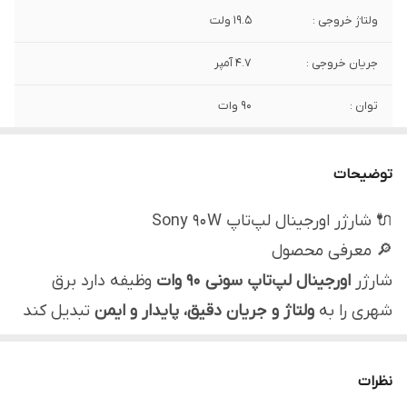
ولتاژ خروجی :
19.5 ولت
جریان خروجی :
4.7 آمپر
توان :
90 وات
اصالت کالا
اصل
توضیحات
ابعاد کانکتور :
6.5mm * 4.4mm
🔌 شارژر اورجینال لپ‌تاپ Sony 90W
کیفیت :
اورجینال استوک
🔎 معرفی محصول
شارژر
اورجینال لپ‌تاپ سونی 90 وات
وظیفه دارد برق
شهری را به
ولتاژ و جریان دقیق، پایدار و ایمن
تبدیل کند
تا لپ‌تاپ بدون نوسان و فشار الکتریکی شارژ شود.
استفاده از شارژر اورجینال، نقش مهمی در
حفظ سلامت
نظرات
باتری، مادربرد و مدار شارژ
دستگاه دارد.