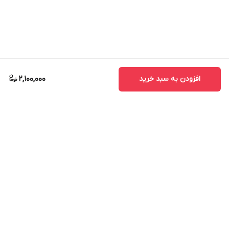
ایر است. این محصول سرکارتونی و همراه کابل اورجینال
ارائه می‌شود تا بدون هزینه اضافی، بهترین عملکرد را
دریافت کنید.
افزودن به سبد خرید
2,100,000
برگشت به بالا