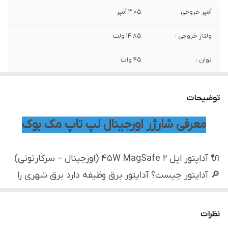
آمپر خروجی
3.05 آمپر
ولتاژ خروجی :
14.85 ولت
توان :
45 وات
اصالت کالا
اورجینال
توضیحات
وضعیت کارکرد
استوک سرکارتونی
معرفی شارژر اورجینال لپ تاپ مک بوک
🔌 آداپتور اپل 45W MagSafe 2 (اورجینال – سرکارتونی)
🔎 آداپتور چیست؟ آداپتور برق وظیفه دارد برق شهری را
به ولتاژ و جریان دقیق، پایدار و ایمن تبدیل کند تا
مک‌بوک بدون آسیب و با حداکثر بازده شارژ شود. آداپتور
نظرات
45 وات MagSafe 2 مطابق استانداردهای اپل طراحی