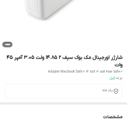
شارژر اورجینال مک بوک سیف 2 14.85 ولت 3.05 آمپر 45
وات
Adapter Macbook Safe 2 14.85V 3.05A 45w Safe 2
برند:
اپل
یک ماه
مشخصات