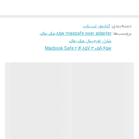
شده و مخصوص مک‌بوک‌های سبک و کم‌مصرف است.
⚡ مشخصات فنی توان خروجی: 45 وات
دسته‌بندی
:
آداپتور لپ تاپ
نوع خروجی: MagSafe 2
برچسب‌ها :
85w magsafe poer adapter
،
مک بوک
،
ولتاژ و جریان خروجی: 14.85V ⎓ 3.05A
شارژر اورجینال مک بوک
،
Macbook Safe 2 14.85V 3.05A 45w
ورودی برق: 100–240V ~ 1.5A | 50–60Hz
وضعیت کالا: ✅ اورجینال (سرکارتونی)
اقلام همراه: ✔ آداپتور اورجینال ✔ کابل برق AC اورجینال
📌 نکته: در بسیاری از فروشگاه‌ها کابل به‌صورت جداگانه
فروخته می‌شود، اما این محصول کامل و همراه کابل
اورجینال ارائه می‌گردد.
💻 سازگاری مناسب برای:
MacBook Air 11″
MacBook Air 13″ (مدل‌های دارای MagSafe 2)